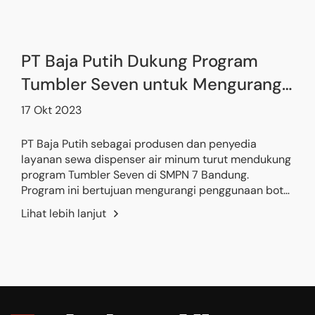
PT Baja Putih Dukung Program
Tumbler Seven untuk Mengurangi
Sampah Botol Plastik di Sekolah
17 Okt 2023
PT Baja Putih sebagai produsen dan penyedia
layanan sewa dispenser air minum turut mendukung
program Tumbler Seven di SMPN 7 Bandung.
Program ini bertujuan mengurangi penggunaan botol
plastik sekali pakai dengan mendorong siswa
Lihat lebih lanjut
membawa tumbler dan memanfaatkan fasilitas isi
ulang air minum di sekolah.