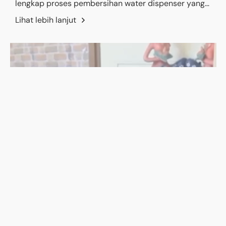
lengkap proses pembersihan water dispenser yang
benar, mulai dari langkah persiapan, cara
Lihat lebih lanjut
membersihkan bagian dalam dan luar dispenser,
hingga tips perawatan rutin agar dispenser tetap
awet dan bebas dari bakteri. Dengan panduan
praktis ini, Anda dapat meningkatkan kesehatan
keluarga sekaligus memperpanjang umur perangkat
dispenser Anda. Temukan juga solusi terbaik dari PT
Baja Putih untuk kebutuhan perawatan dan
kebersihan peralatan rumah tangga Anda.